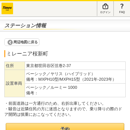
ログイン
FAQ
ステーション情報
周辺地図に戻る
ミレーニア桜新町
住所
東京都世田谷区弦巻2-37
ベーシック／ヤリス（ハイブリッド）
備考：
MXPH10型/MXPH15型（2021年-2023年）
設置車両
ベーシック／ルーミー 1000
備考：
・前面道路は一方通行のため、右折出庫してください。
・騒音は近隣住民の方に迷惑となりますので、乗り降りの際のド
ア開閉は慎重におこなってください。
予約