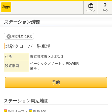
ログイン
FAQ
ステーション情報
周辺地図に戻る
北砂クローバー駐車場
住所
東京都江東区北砂1-3
ベーシック／ノート e-POWER
設置車両
備考：
予約
ステーション周辺地図
新規オープン
閉鎖予定