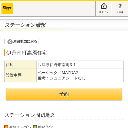
ログイン
FAQ
ステーション情報
周辺地図に戻る
伊丹南町高層住宅
住所
兵庫県伊丹市南町3-1
ベーシック／MAZDA2
設置車両
備考：
ジュニアシートなし
予約
ステーション周辺地図
新規オープン
閉鎖予定