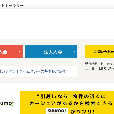
ォトギャラリー
入会
法人入会
お問い合わせ
受付時間：月～金 9:0
土・日・祝日及び年
はカンタン！タイムズカーの基本をご紹介