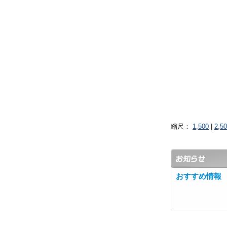
縮尺：
1,500
|
2,5
おすすめ情報