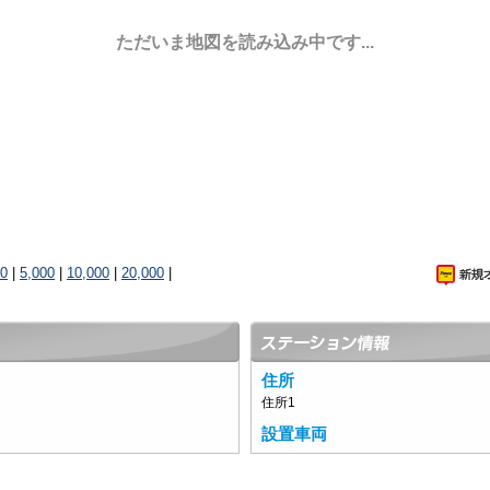
ただいま地図を読み込み中です...
00
|
5,000
|
10,000
|
20,000
|
住所
住所1
設置車両