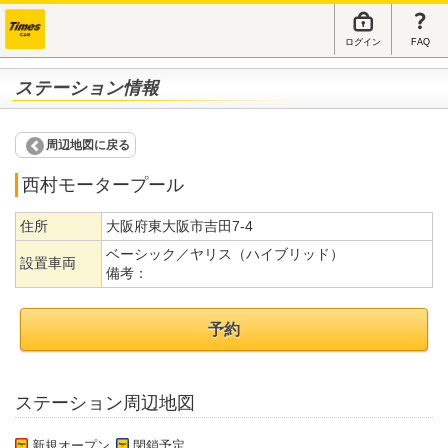
ログイン
FAQ
ステーション情報
周辺地図に戻る
西村モータープール
住所
大阪府東大阪市吉田7-4
ベーシック／ヤリス（ハイブリッド）
設置車両
備考：
予約
ステーション周辺地図
新規オープン
閉鎖予定