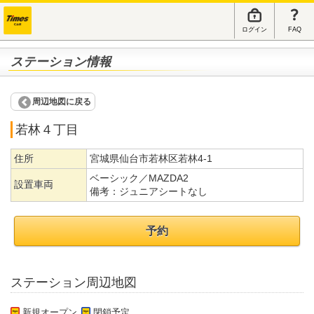
ログイン
FAQ
ステーション情報
周辺地図に戻る
若林４丁目
住所
宮城県仙台市若林区若林4-1
ベーシック／MAZDA2
設置車両
備考：
ジュニアシートなし
予約
ステーション周辺地図
新規オープン
閉鎖予定