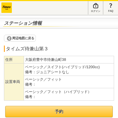
ログイン
FAQ
ステーション情報
周辺地図に戻る
タイムズ待兼山第３
住所
大阪府豊中市待兼山町38
ベーシック／スイフト(ハイブリッド/1200cc)
備考：
ジュニアシートなし
ベーシック／フィット
設置車両
備考：
ベーシック／フィット（ハイブリッド）
備考：
予約