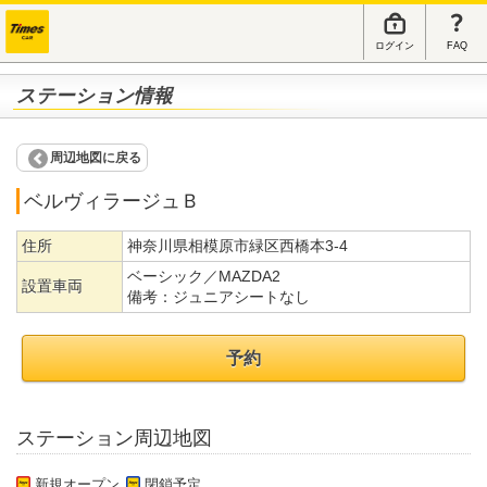
ログイン
FAQ
ステーション情報
周辺地図に戻る
ベルヴィラージュＢ
住所
神奈川県相模原市緑区西橋本3-4
ベーシック／MAZDA2
設置車両
備考：
ジュニアシートなし
予約
ステーション周辺地図
新規オープン
閉鎖予定