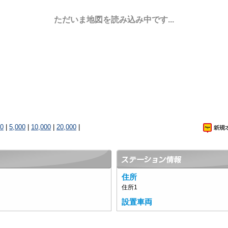
ただいま地図を読み込み中です...
00
|
5,000
|
10,000
|
20,000
|
住所
住所1
設置車両