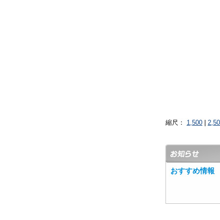
縮尺：
1,500
|
2,5
おすすめ情報