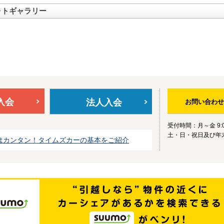
ォトギャラリー
入会
法人入会
お問い合わせ
受付時間：月～金 9:0
土・日・祝日及び年
はカンタン！タイムズカーの基本をご紹介