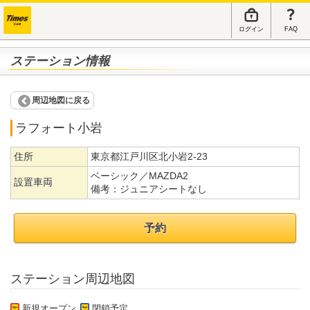
ログイン
FAQ
ステーション情報
周辺地図に戻る
ラフォート小岩
住所
東京都江戸川区北小岩2-23
ベーシック／MAZDA2
設置車両
備考：
ジュニアシートなし
予約
ステーション周辺地図
新規オープン
閉鎖予定