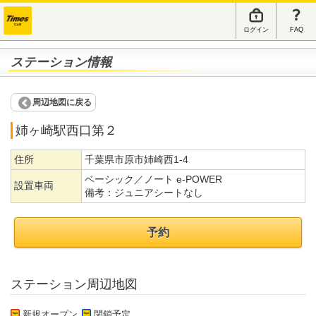
ログイン
FAQ
ステーション情報
周辺地図に戻る
姉ヶ崎駅西口第２
住所
千葉県市原市姉崎西1-4
ベーシック／ノート e-POWER
設置車両
備考：
ジュニアシートなし
予約
ステーション周辺地図
新規オープン
閉鎖予定