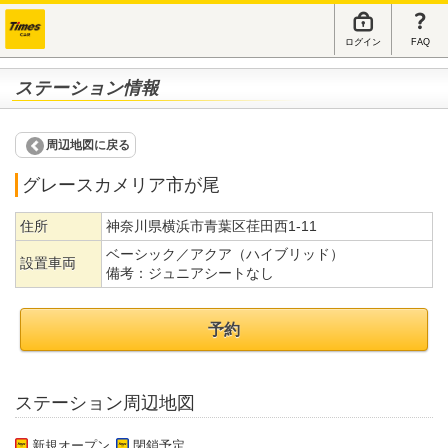
ログイン
FAQ
ステーション情報
周辺地図に戻る
グレースカメリア市が尾
住所
神奈川県横浜市青葉区荏田西1-11
ベーシック／アクア（ハイブリッド）
設置車両
備考：
ジュニアシートなし
予約
ステーション周辺地図
新規オープン
閉鎖予定