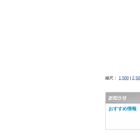
縮尺：
1,500
|
2,5
おすすめ情報