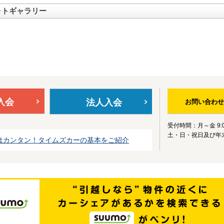
ォトギャラリー
入会
法人入会
お問い合わせ
受付時間：月～金 9:0
土・日・祝日及び年
はカンタン！タイムズカーの基本をご紹介