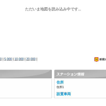
ただいま地図を読み込み中です...
00
|
5,000
|
10,000
|
20,000
|
住所
住所1
設置車両