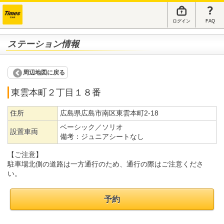
ログイン
FAQ
ステーション情報
周辺地図に戻る
東雲本町２丁目１８番
住所
広島県広島市南区東雲本町2-18
ベーシック／ソリオ
設置車両
備考：
ジュニアシートなし
【ご注意】
駐車場北側の道路は一方通行のため、通行の際はご注意くださ
い。
予約