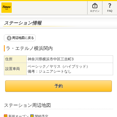
ログイン
FAQ
ステーション情報
周辺地図に戻る
ラ・エテルノ横浜関内
住所
神奈川県横浜市中区三吉町3
ベーシック／ヤリス（ハイブリッド）
設置車両
備考：
ジュニアシートなし
予約
ステーション周辺地図
新規オープン
閉鎖予定