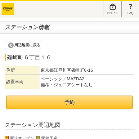
ログイン
FAQ
ステーション情報
周辺地図に戻る
篠崎町６丁目１６
住所
東京都江戸川区篠崎町6-16
ベーシック／MAZDA2
設置車両
備考：
ジュニアシートなし
予約
ステーション周辺地図
新規オープン
閉鎖予定