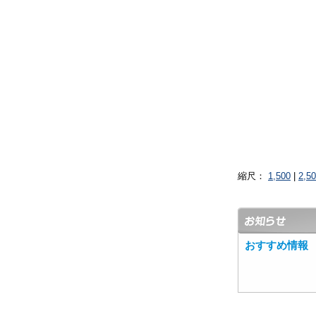
縮尺：
1,500
|
2,5
おすすめ情報