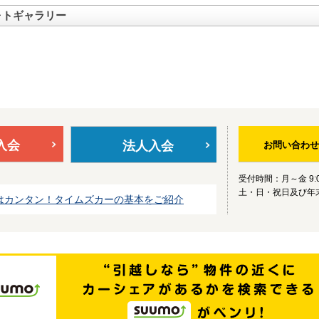
ォトギャラリー
入会
法人入会
お問い合わせ
受付時間：月～金 9:0
土・日・祝日及び年
はカンタン！タイムズカーの基本をご紹介