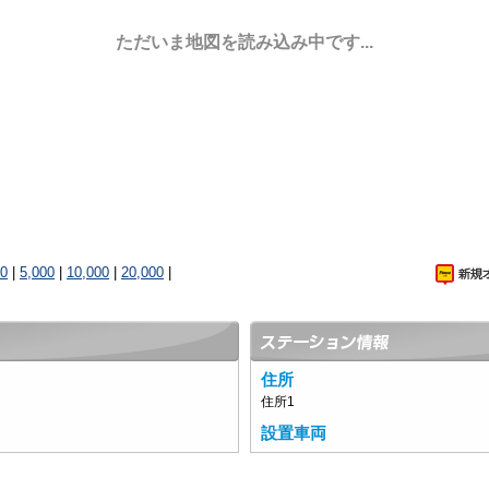
ただいま地図を読み込み中です...
00
|
5,000
|
10,000
|
20,000
|
住所
住所1
設置車両