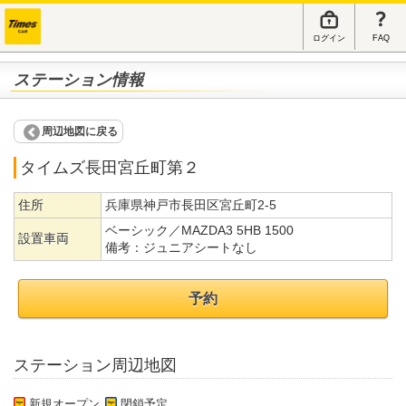
ログイン
FAQ
ステーション情報
周辺地図に戻る
タイムズ長田宮丘町第２
住所
兵庫県神戸市長田区宮丘町2-5
ベーシック／MAZDA3 5HB 1500
設置車両
備考：
ジュニアシートなし
予約
ステーション周辺地図
新規オープン
閉鎖予定