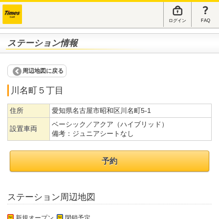
ログイン
FAQ
ステーション情報
周辺地図に戻る
川名町５丁目
住所
愛知県名古屋市昭和区川名町5-1
ベーシック／アクア（ハイブリッド）
設置車両
備考：
ジュニアシートなし
予約
ステーション周辺地図
新規オープン
閉鎖予定