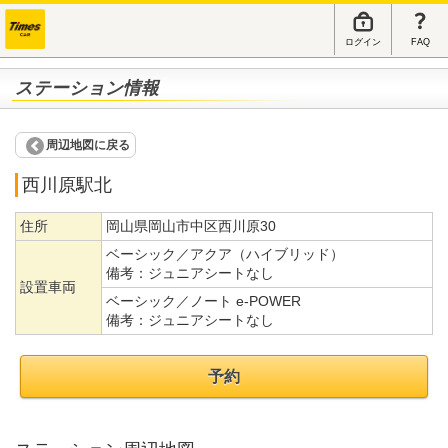
ログイン
FAQ
ステーション情報
周辺地図に戻る
西川原駅北
住所
岡山県岡山市中区西川原30
ベーシック／アクア（ハイブリッド）
備考：
ジュニアシートなし
設置車両
ベーシック／ノート e-POWER
備考：
ジュニアシートなし
予約