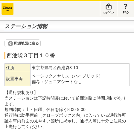
ログイン
FAQ
ステーション情報
周辺地図に戻る
西池袋３丁目１０番
住所
東京都豊島区西池袋3-10
ベーシック／ヤリス（ハイブリッド）
設置車両
備考：
ジュニアシートなし
【通行規制あり】
当ステーションは下記時間帯において前面道路に時間規制があり
ます。
規制時間：土・日曜、休日を除く8:00-9:00
通行時は助手席前（グローブボックス内）に入っている通行許可
証を車両前面の見やすい箇所に掲示し、通行人等に十分ご注意の
上走行してください。