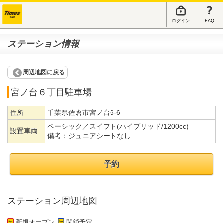
ログイン
FAQ
ステーション情報
周辺地図に戻る
宮ノ台６丁目駐車場
住所
千葉県佐倉市宮ノ台6-6
ベーシック／スイフト(ハイブリッド/1200cc)
設置車両
備考：
ジュニアシートなし
予約
ステーション周辺地図
新規オープン
閉鎖予定