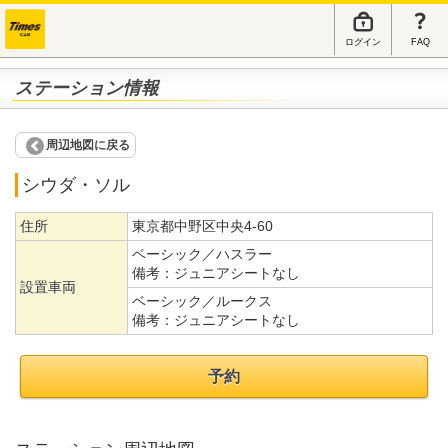
ログイン
FAQ
ステーション情報
周辺地図に戻る
シウダ・ソル
住所
東京都中野区中央4-60
ベーシック／ハスラー
備考：
ジュニアシートなし
設置車両
ベーシック／ルークス
備考：
ジュニアシートなし
予約