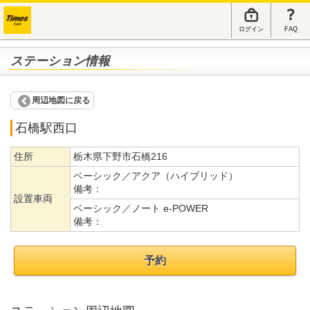
ログイン
FAQ
ステーション情報
周辺地図に戻る
石橋駅西口
住所
栃木県下野市石橋216
ベーシック／アクア（ハイブリッド）
備考：
設置車両
ベーシック／ノート e-POWER
備考：
予約