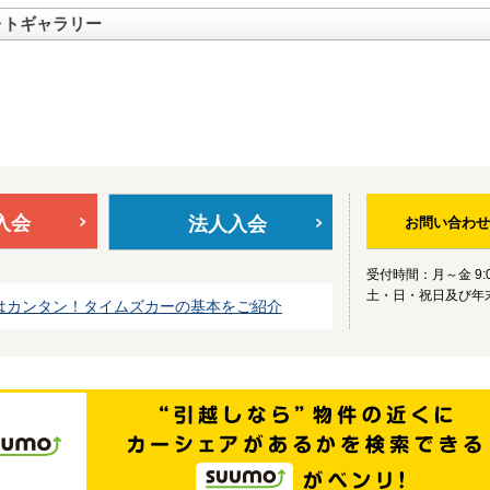
ォトギャラリー
入会
法人入会
お問い合わせ
受付時間：月～金 9:0
土・日・祝日及び年
はカンタン！タイムズカーの基本をご紹介