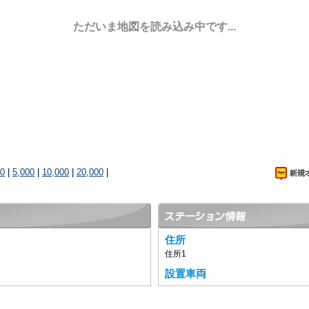
ただいま地図を読み込み中です...
00
|
5,000
|
10,000
|
20,000
|
住所
住所1
設置車両