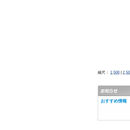
縮尺：
1,500
|
2,5
おすすめ情報