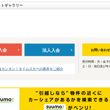
ォトギャラリー
入会
法人入会
お問い合わせ
受付時間：月～金 9:0
土・日・祝日及び年
はカンタン！タイムズカーの基本をご紹介