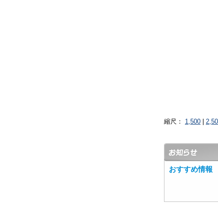
縮尺：
1,500
|
2,5
おすすめ情報