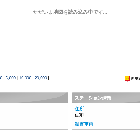
ただいま地図を読み込み中です...
00
|
5,000
|
10,000
|
20,000
|
住所
住所1
設置車両