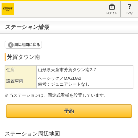
ログイン
FAQ
ステーション情報
周辺地図に戻る
芳賀タウン南
住所
山形県天童市芳賀タウン南2-7
ベーシック／MAZDA2
設置車両
備考：
ジュニアシートなし
※当ステーションは、固定式看板を設置しています。
予約
ステーション周辺地図