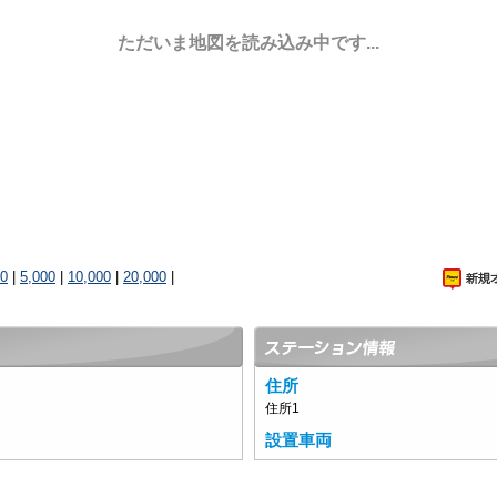
ただいま地図を読み込み中です...
00
|
5,000
|
10,000
|
20,000
|
住所
住所1
設置車両