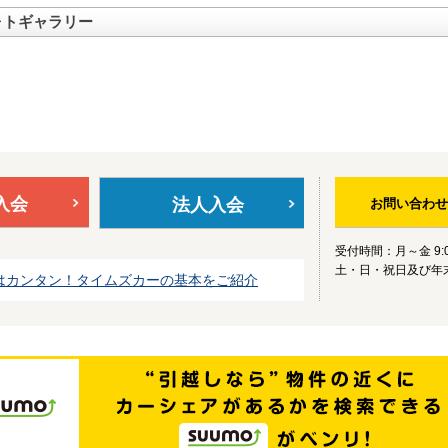
ォトギャラリー
入会
法人入会
お問い合わせ
受付時間：月～金 9:0
土・日・祝日及び年
はカンタン！タイムズカーの基本をご紹介