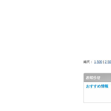
縮尺：
1,500
|
2,5
おすすめ情報