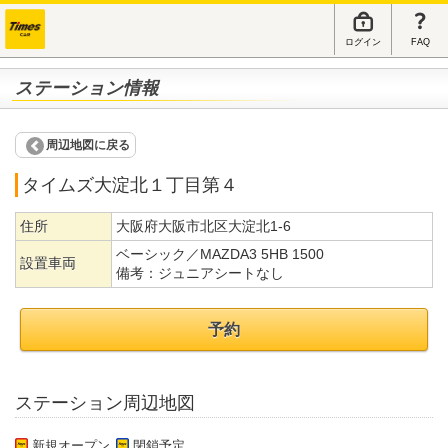
ログイン
FAQ
ステーション情報
周辺地図に戻る
タイムズ大淀北１丁目第４
住所
大阪府大阪市北区大淀北1-6
ベーシック／MAZDA3 5HB 1500
設置車両
備考：
ジュニアシートなし
予約
ステーション周辺地図
新規オープン
閉鎖予定