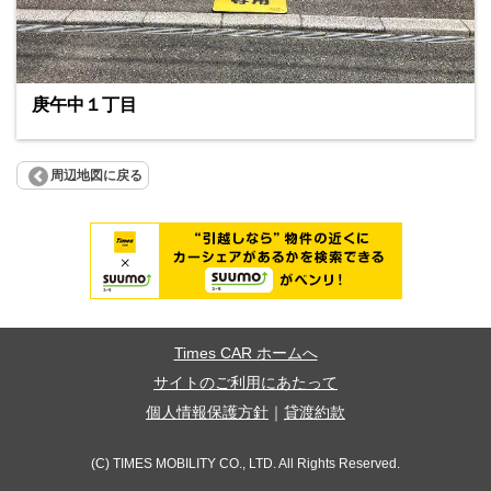
庚午中１丁目
周辺地図に戻る
Times CAR ホームへ
サイトのご利用にあたって
個人情報保護方針
｜
貸渡約款
(C) TIMES MOBILITY CO., LTD. All Rights Reserved.