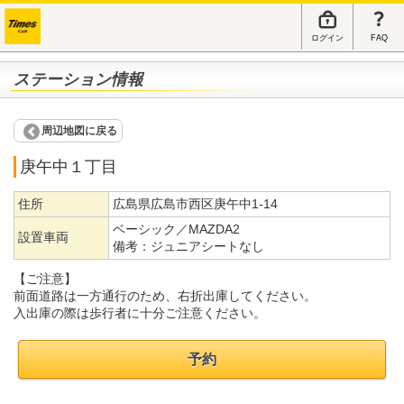
ログイン
FAQ
ステーション情報
周辺地図に戻る
庚午中１丁目
住所
広島県広島市西区庚午中1-14
ベーシック／MAZDA2
設置車両
備考：
ジュニアシートなし
【ご注意】
前面道路は一方通行のため、右折出庫してください。
入出庫の際は歩行者に十分ご注意ください。
予約