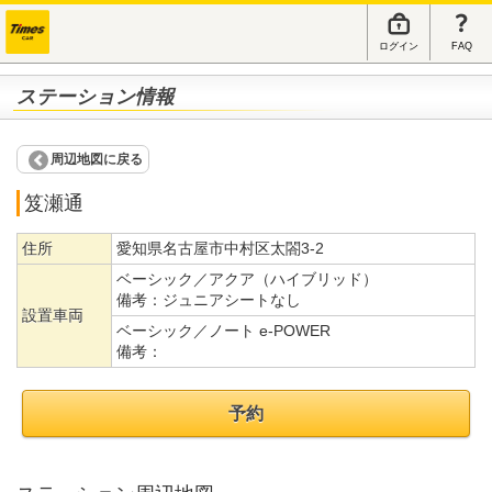
ログイン
FAQ
ステーション情報
周辺地図に戻る
笈瀬通
住所
愛知県名古屋市中村区太閤3-2
ベーシック／アクア（ハイブリッド）
備考：
ジュニアシートなし
設置車両
ベーシック／ノート e-POWER
備考：
予約