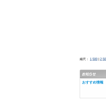
縮尺：
1,500
|
2,5
おすすめ情報