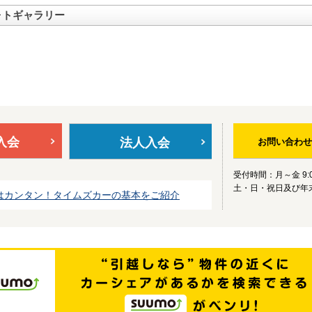
ォトギャラリー
入会
法人入会
お問い合わせ
受付時間：月～金 9:0
土・日・祝日及び年
はカンタン！タイムズカーの基本をご紹介