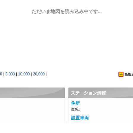
ただいま地図を読み込み中です...
00
|
5,000
|
10,000
|
20,000
|
住所
住所1
設置車両