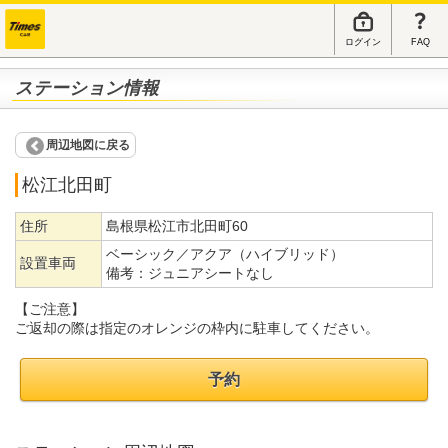
ログイン
FAQ
ステーション情報
周辺地図に戻る
松江北田町
住所
島根県松江市北田町60
ベーシック／アクア（ハイブリッド）
設置車両
備考：
ジュニアシートなし
【ご注意】
ご返却の際は指定のオレンジの枠内に駐車してください。
予約