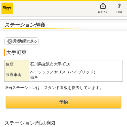
ログイン
FAQ
ステーション情報
周辺地図に戻る
大手町東
住所
石川県金沢市大手町10
ベーシック／ヤリス（ハイブリッド）
設置車両
備考：
※当ステーションは、スタンド看板を撤去しています。
予約
ステーション周辺地図