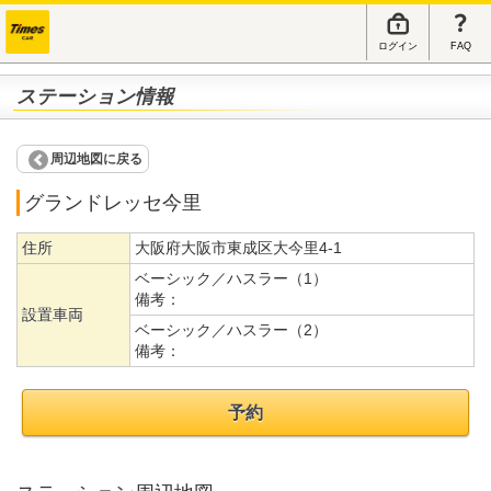
ログイン
FAQ
ステーション情報
周辺地図に戻る
グランドレッセ今里
住所
大阪府大阪市東成区大今里4-1
ベーシック／ハスラー（1）
備考：
設置車両
ベーシック／ハスラー（2）
備考：
予約