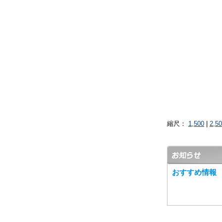
縮尺：
1,500
|
2,5
おすすめ情報