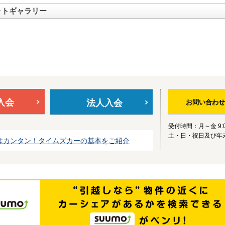
ォトギャラリー
入会
法人入会
お問い合わせ
受付時間：月～金 9:0
土・日・祝日及び年
はカンタン！タイムズカーの基本をご紹介