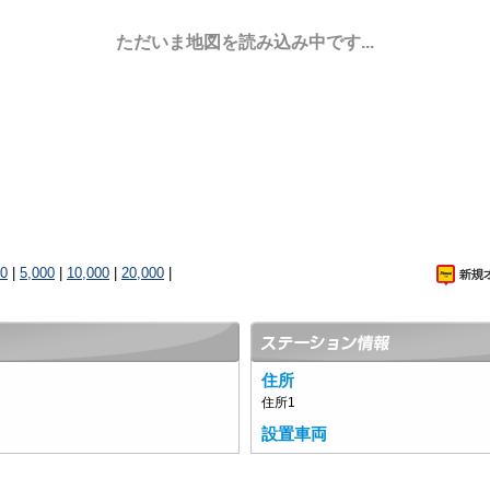
ただいま地図を読み込み中です...
00
|
5,000
|
10,000
|
20,000
|
住所
住所1
設置車両