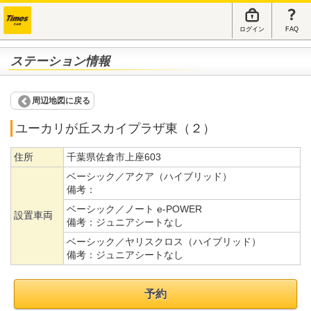
ログイン
FAQ
ステーション情報
周辺地図に戻る
ユーカリが丘スカイプラザ東（２）
住所
千葉県佐倉市上座603
ベーシック／アクア（ハイブリッド）
備考：
ベーシック／ノート e-POWER
設置車両
備考：
ジュニアシートなし
ベーシック／ヤリスクロス（ハイブリッド）
備考：
ジュニアシートなし
予約