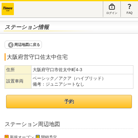
ログイン
FAQ
ステーション情報
周辺地図に戻る
大阪府営守口佐太中住宅
住所
大阪府守口市佐太中町4-3
ベーシック／アクア（ハイブリッド）
設置車両
備考：
ジュニアシートなし
予約
ステーション周辺地図
新規オープン
閉鎖予定