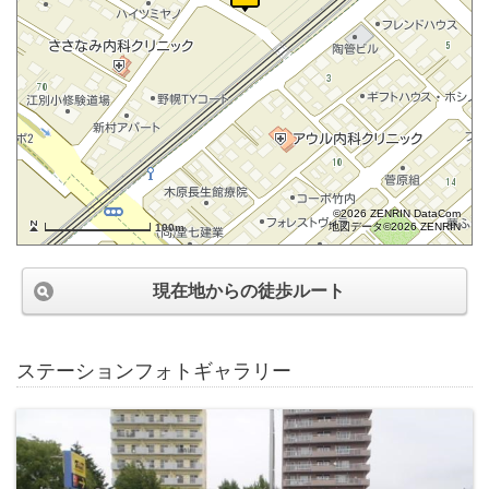
©2026 ZENRIN DataCom
地図データ©2026 ZENRIN
100m
現在地からの徒歩ルート
ステーションフォトギャラリー