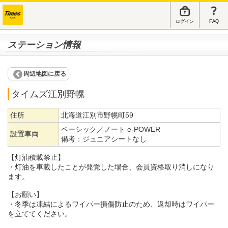
ログイン
FAQ
ステーション情報
周辺地図に戻る
タイムズ江別野幌
住所
北海道江別市野幌町59
ベーシック／ノート e-POWER
設置車両
備考：
ジュニアシートなし
【灯油積載禁止】
・灯油を車載したことが発覚した場合、会員資格取り消しになり
ます。
【お願い】
・冬季は凍結によるワイパー損傷防止のため、返却時はワイパー
を立ててください。