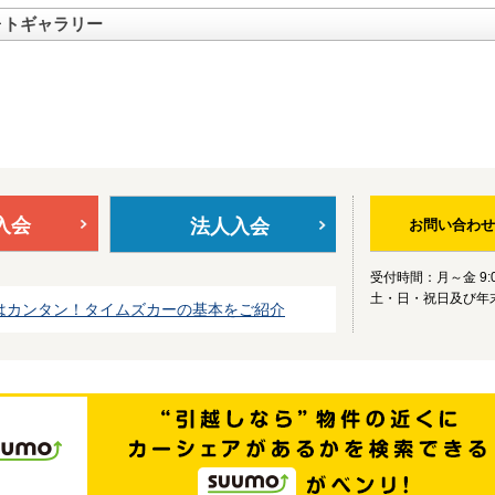
ォトギャラリー
入会
法人入会
お問い合わせ
受付時間：月～金 9:0
土・日・祝日及び年
はカンタン！タイムズカーの基本をご紹介