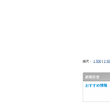
縮尺：
1,500
|
2,5
おすすめ情報