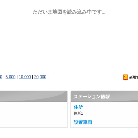
ただいま地図を読み込み中です...
00
|
5,000
|
10,000
|
20,000
|
住所
住所1
設置車両