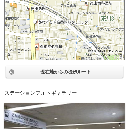
©2026 ZENRIN DataCom
地図データ©2026 ZENRIN
100m
現在地からの徒歩ルート
ステーションフォトギャラリー