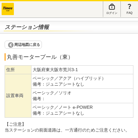
ログイン
FAQ
ステーション情報
周辺地図に戻る
丸善モータープール（東）
住所
大阪府東大阪市荒川3-1
ベーシック／アクア（ハイブリッド）
備考：
ジュニアシートなし
ベーシック／ソリオ
設置車両
備考：
ベーシック／ノート e-POWER
備考：
ジュニアシートなし
【ご注意】
当ステーションの前面道路は、一方通行のためご注意ください。