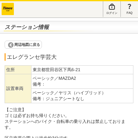
ログイン
FAQ
ステーション情報
周辺地図に戻る
エレグランセ学芸大
住所
東京都世田谷区下馬6-21
ベーシック／MAZDA2
備考：
設置車両
ベーシック／ヤリス（ハイブリッド）
備考：
ジュニアシートなし
【ご注意】
ゴミは必ずお持ち帰りください。
ステーションへのバイク・自転車の乗り入れは禁止しておりま
す。