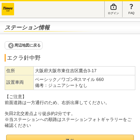
ログイン
FAQ
ステーション情報
周辺地図に戻る
エクラ針中野
住所
大阪府大阪市東住吉区鷹合3-17
ベーシック／ワゴンRスマイル 660
設置車両
備考：
ジュニアシートなし
【ご注意】
前面道路は一方通行のため、右折出庫してください。
矢田2北交差点より徒歩約2分です。
※当ステーションへの順路はステーションフォトギャラリーをご
確認ください