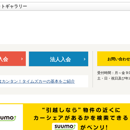
ォトギャラリー
入会
法人入会
お問い合わせ
受付時間：月～金 9:0
土・日・祝日及び年
はカンタン！タイムズカーの基本をご紹介