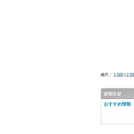
縮尺：
1,500
|
2,5
おすすめ情報