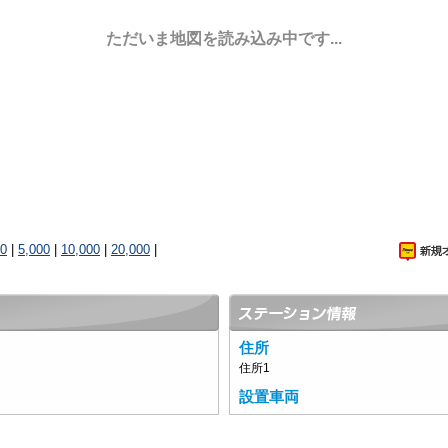
ただいま地図を読み込み中です...
00
|
5,000
|
10,000
|
20,000
|
住所
住所1
設置車両