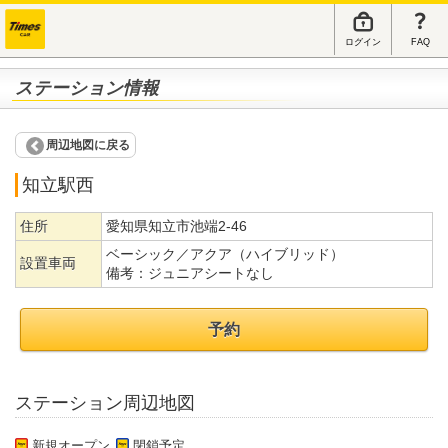
ログイン
FAQ
ステーション情報
周辺地図に戻る
知立駅西
住所
愛知県知立市池端2-46
ベーシック／アクア（ハイブリッド）
設置車両
備考：
ジュニアシートなし
予約
ステーション周辺地図
新規オープン
閉鎖予定