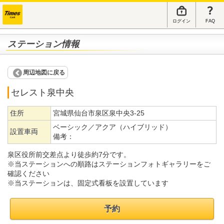
ログイン
FAQ
ステーション情報
周辺地図に戻る
セレスト泉中央
住所
宮城県仙台市泉区泉中央3-25
ベーシック／アクア（ハイブリッド）
設置車両
備考：
泉区役所前交差点より徒歩約7分です。
※当ステーションへの順路はステーションフォトギャラリーをご
確認ください
※当ステーションは、固定式看板を設置しています
予約