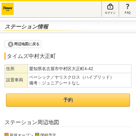
ログイン
FAQ
ステーション情報
周辺地図に戻る
タイムズ中村大正町
住所
愛知県名古屋市中村区大正町4-42
ベーシック／ヤリスクロス（ハイブリッド）
設置車両
備考：
ジュニアシートなし
予約
ステーション周辺地図
新規オープン
閉鎖予定