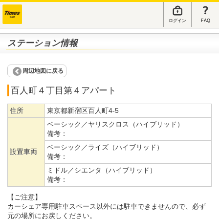
ログイン
FAQ
ステーション情報
周辺地図に戻る
百人町４丁目第４アパート
住所
東京都新宿区百人町4-5
ベーシック／ヤリスクロス（ハイブリッド）
備考：
ベーシック／ライズ（ハイブリッド）
設置車両
備考：
ミドル／シエンタ（ハイブリッド）
備考：
【ご注意】
カーシェア専用駐車スペース以外には駐車できませんので、必ず
元の場所にお戻しください。