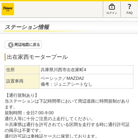
ログイン
FAQ
ステーション情報
周辺地図に戻る
出在家西モータープール
住所
兵庫県川西市出在家町4
ベーシック／MAZDA2
設置車両
備考：
ジュニアシートなし
【通行規制あり】
当ステーションは下記時間帯において周辺道路に時間規制があり
ます。
規制時間：全日7:00-9:00
通行人等に十分ご注意の上走行してください。
※兵庫県は通行を許可されている区間を走行する時に通行許可証
の掲示は不要です。
通行許可証は車検証ケースに保管しております。