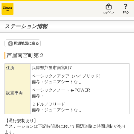
ログイン
FAQ
ステーション情報
周辺地図に戻る
芦屋南宮町第２
住所
兵庫県芦屋市南宮町7
ベーシック／アクア（ハイブリッド）
備考：
ジュニアシートなし
ベーシック／ノート e-POWER
設置車両
備考：
ミドル／フリード
備考：
ジュニアシートなし
【通行規制あり】
当ステーションは下記時間帯において周辺道路に時間規制があり
ます。